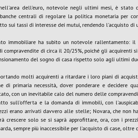
ell'area dell'euro, notevole negli ultimi mesi, è stato c
banche centrali di regolare la politica monetaria per cont
to sui tassi di interesse dei mutui, rendendo l'acquisto di
ato immobiliare ha subito un notevole rallentamento: i
i compravendite di circa il 20/25%, poiché gli acquirenti s
ensionamento del sogno di casa rispetto solo agli ultimi due
rtando molti acquirenti a ritardare i loro piani di acquist
 di primaria necessità, dover ponderare e decidere qua
cato, con un inevitabile calo del numero delle compravendi
to sull'offerta e la domanda di immobili, con l'auspicabi
zzi erano arrivati davvero alle stelle; Novara, che non ha
 crescere solo se si saprà approfittare, ora, con i prezz
, sempre più inaccessibile per l’acquisto di case, oltre ch