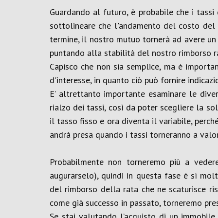
Guardando al futuro, è probabile che i tassi
sottolineare che l'andamento del costo del
termine, il nostro mutuo tornerà ad avere un
puntando alla stabilità del nostro rimborso r
Capisco che non sia semplice, ma è important
d'interesse, in quanto ciò può fornire indicazi
E’ altrettanto importante esaminare le divers
rialzo dei tassi, così da poter scegliere la so
il tasso fisso e ora diventa il variabile, per
andrà presa quando i tassi torneranno a valori
Probabilmente non torneremo più a vedere
augurarselo), quindi in questa fase è sì mo
del rimborso della rata che ne scaturisce r
come già successo in passato, torneremo prest
Se stai valutando l’acquisto di un immobile 