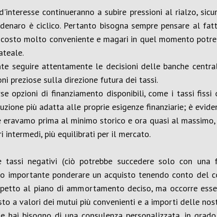
 d'interesse continueranno a subire pressioni al rialzo, si
 denaro è ciclico. Pertanto bisogna sempre pensare al fa
 costo molto conveniente e magari in quel momento potremo
ateale.
e seguire attentamente le decisioni delle banche centrali
oni preziose sulla direzione futura dei tassi.
e opzioni di finanziamento disponibili, come i tassi fissi o
luzione più adatta alle proprie esigenze finanziarie; è evid
ché eravamo prima al minimo storico e ora quasi al massimo, m
 intermedi, più equilibrati per il mercato.
 tassi negativi (ciò potrebbe succedere solo con una f
lto importante ponderare un acquisto tenendo conto del co
ispetto al piano di ammortamento deciso, ma occorre esser
o a valori dei mutui più convenienti e a importi delle nostr
e hai bisogno di una consulenza personalizzata, in grado di