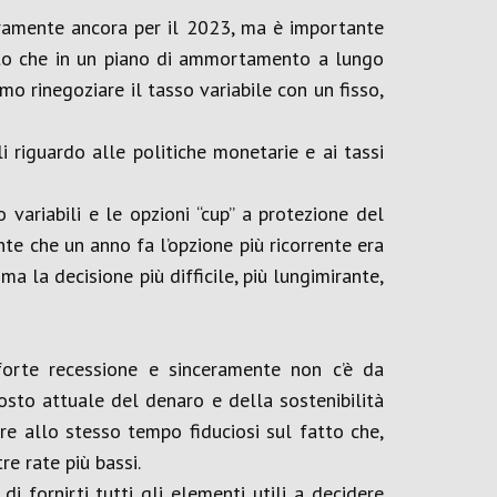
curamente ancora per il 2023, ma è importante
tto che in un piano di ammortamento a lungo
 rinegoziare il tasso variabile con un fisso,
 riguardo alle politiche monetarie e ai tassi
 variabili e le opzioni “cup” a protezione del
ente che un anno fa l’opzione più ricorrente era
a la decisione più difficile, più lungimirante,
orte recessione e sinceramente non c’è da
sto attuale del denaro e della sostenibilità
e allo stesso tempo fiduciosi sul fatto che,
e rate più bassi.
 fornirti tutti gli elementi utili a decidere